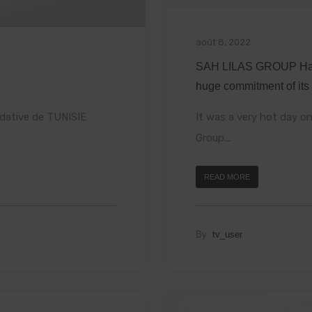
août 8, 2022
SAH LILAS GROUP Handl
huge commitment of its 
uidative de TUNISIE
It was a very hot day o
Group...
READ MORE
By
tv_user