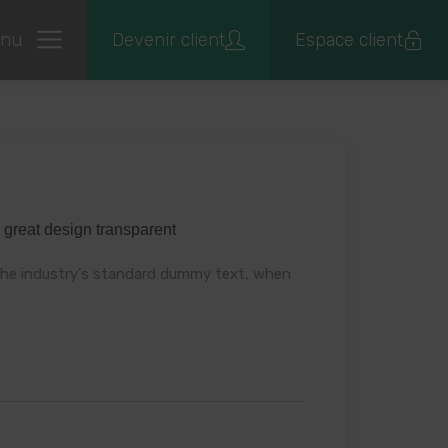
nu
Devenir client
Espace client
Business
 great design transparent
he industry's standard dummy text, when