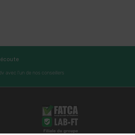
 écoute
dv avec l’un de nos conseillers