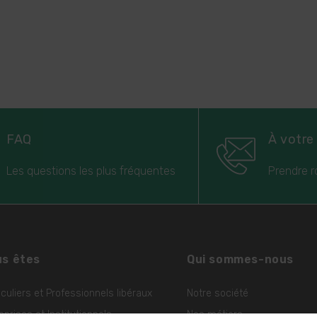
FAQ
À votre
Les questions les plus fréquentes
Prendre r
s êtes
Qui sommes-nous
iculiers et Professionnels libéraux
Notre société
eprises et Institutionnels
Nos métiers