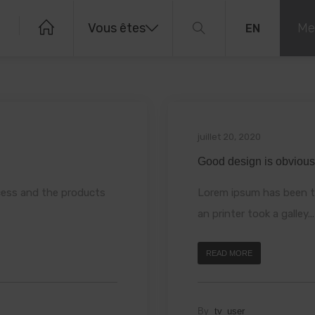
Vous êtes
Me
EN
Business
juillet 20, 2020
Good design is obvious
ess and the products
Lorem ipsum has been t
an printer took a galley...
READ MORE
By
tv_user