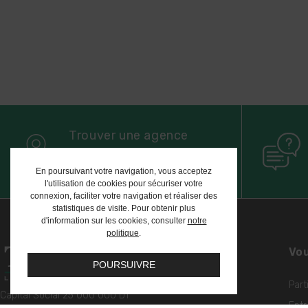
Trouver une agence
8 agences sur toute la Tunisie
En poursuivant votre navigation, vous acceptez
l'utilisation de cookies pour sécuriser votre
connexion, faciliter votre navigation et réaliser des
statistiques de visite. Pour obtenir plus
d'information sur les cookies, consulter
notre
politique
.
Vou
POURSUIVRE
Part
Capital Social 25 000 000 DT
Entr