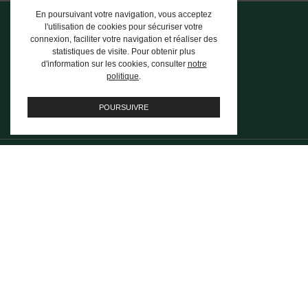
En poursuivant votre navigation, vous acceptez
l'utilisation de cookies pour sécuriser votre
connexion, faciliter votre navigation et réaliser des
statistiques de visite. Pour obtenir plus
d'information sur les cookies, consulter
notre
Trouver une agence
politique
.
8 agences sur toute la Tunisie
POURSUIVRE
FAQ
Les questions les plus fréquentes