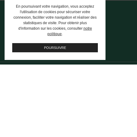
En poursuivant votre navigation, vous acceptez
l'utilisation de cookies pour sécuriser votre
connexion, faciliter votre navigation et réaliser des
statistiques de visite. Pour obtenir plus
d'information sur les cookies, consulter
notre
Trouver une agence
politique
.
8 agences sur toute la Tunisie
POURSUIVRE
FAQ
Les questions les plus fréquentes