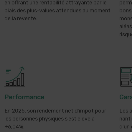
en offrant une rentabilité attrayante par le
perm
biais des plus-values attendues au moment
bons
de la revente.
monét
aléas
risqu
Performance
Gara
En 2025, son rendement net d’impôt pour
Les 
les personnes physiques s’est élevé à
nanti
+6,04%.
d’un 