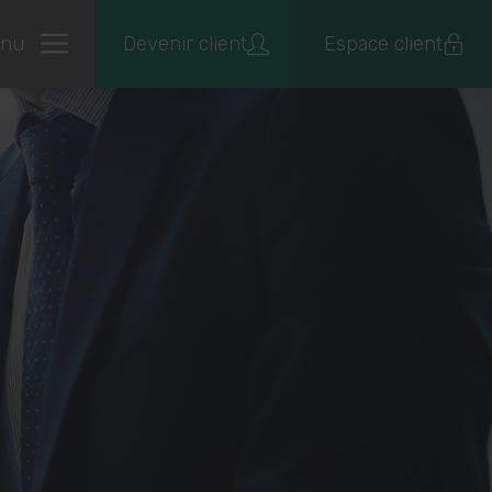
nu
Devenir client
Espace client