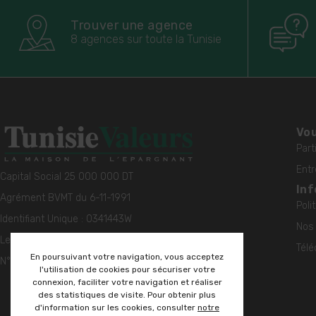
Trouver une agence
8 agences sur toute la Tunisie
Vou
Part
Entr
Capital Social 25 000 000 DT
Inf
Agrément BVMT du 6-11-1991
Poli
Identifiant Unique : 0341443W
Nos 
Legal Entity Identifier (LEI)
Télé
En poursuivant votre navigation, vous acceptez
N° 5493005ZQ99EH1QK6W56
l'utilisation de cookies pour sécuriser votre
connexion, faciliter votre navigation et réaliser
des statistiques de visite. Pour obtenir plus
d'information sur les cookies, consulter
notre