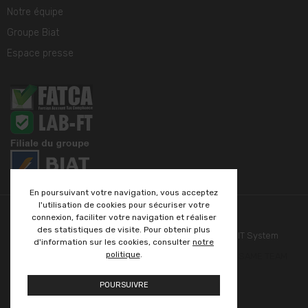
Notre équipe
Groupe Biat
Espace presse
En poursuivant votre navigation, vous acceptez
l'utilisation de cookies pour sécuriser votre
connexion, faciliter votre navigation et réaliser
des statistiques de visite. Pour obtenir plus
Copyright Tunisie valeurs - 2024 - All rights reserved - IT System
d'information sur les cookies, consulter
notre
politique
.
Developed by PROSOFT INTERNATIONAL - Powered by
SAME TEAM
POURSUIVRE