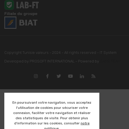
Copyright Tunisie valeurs - 2024 - All rights reserved - IT System
Developed by PROSOFT INTERNATIONAL - Powered by
SAME TEAM
En poursuivant votre navigation, vous acceptez
l'utilisation de cookies pour sécuriser votre
connexion, faciliter votre navigation et réaliser
des statistiques de visite. Pour obtenir plus
d'information sur les cookies, consulter
notre
politique
.