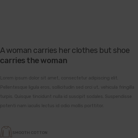
A woman carries her clothes but shoe
carries the woman
Lorem ipsum dolor sit amet, consectetur adipiscing elit.
Pellentesque ligula eros, sollicitudin sed orci ut, vehicula fringilla
turpis. Quisque tincidunt nulla id suscipit sodales. Suspendisse
potenti nam iaculis lectus id odio mollis porttitor.
SMOOTH COTTON